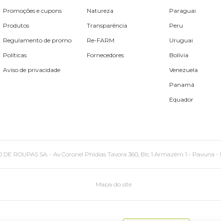
Promoções e cupons
Natureza
Paraguai
Produtos
Transparência
Peru
Regulamento de promo
Re-FARM
Uruguai
Políticas
Fornecedores
Bolívia
Aviso de privacidade
Venezuela
Panamá
Equador
PAS SA. - Av Coronel Phidias Tavora 360, Blc 1 Armazém 1 - Pavuna - Rio de
Mapa do site