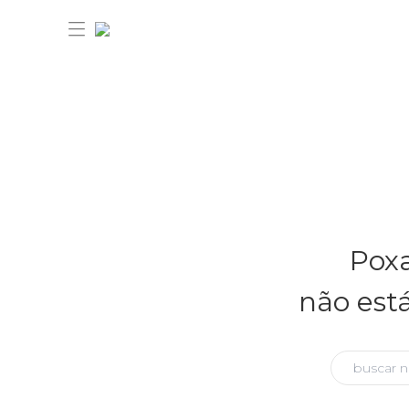
30% OFF ANIVERSÁRIO FARM
Novidades
Poxa
Roupas
Novidades
não est
Bazar
Roupas
Ver tudo
FARM Etc
Bazar