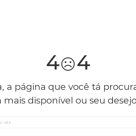
você merece 30% OFF pra comemorar com a gente
aproveita!
4
4
, a página que você tá procu
á mais disponível ou seu desej