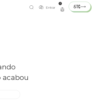
0
Entrar
rando
o acabou