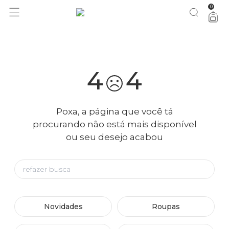
0
você merece 30% OFF pra comemorar com a gente
aproveita!
4
4
Poxa, a página que você tá
procurando não está mais disponível
ou seu desejo acabou
Novidades
Roupas