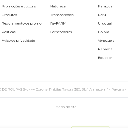
Promoções e cupons
Natureza
Paraguai
Produtos
Transparência
Peru
Regulamento de promo
Re-FARM
Uruguai
Políticas
Fornecedores
Bolívia
Aviso de privacidade
Venezuela
Panamá
Equador
PAS SA. - Av Coronel Phidias Tavora 360, Blc 1 Armazém 1 - Pavuna - Rio de
Mapa do site