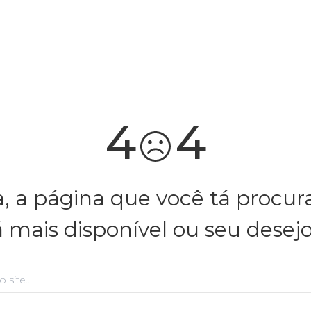
você merece 30% OFF pra comemorar com a gente
aproveita!
4
4
, a página que você tá procu
á mais disponível ou seu desej