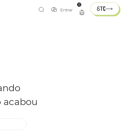
0
Entrar
rando
o acabou