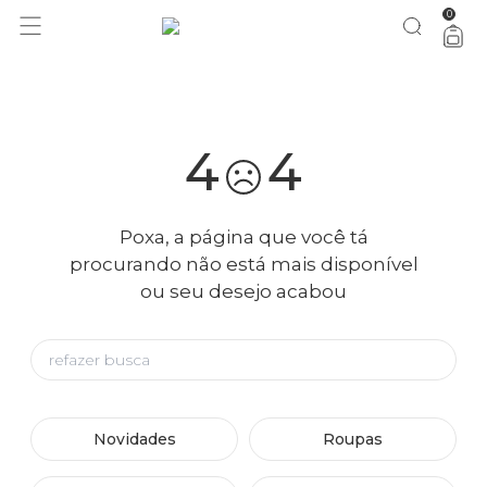
0
você merece 30% OFF pra comemorar com a gente
aproveita!
4
4
Poxa, a página que você tá
procurando não está mais disponível
ou seu desejo acabou
Novidades
Roupas