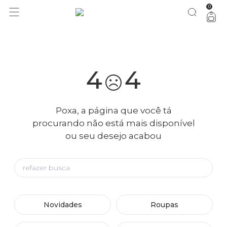
0
você merece 30% OFF pra comemorar com a gente
aproveita!
4
4
Poxa, a página que você tá
procurando não está mais disponível
ou seu desejo acabou
Novidades
Roupas