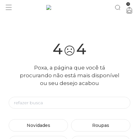
0
você merece 30% OFF pra comemorar com a gente
aproveita!
4
4
Poxa, a página que você tá
procurando não está mais disponível
ou seu desejo acabou
Novidades
Roupas