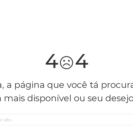
você merece 30% OFF pra comemorar com a gente
aproveita!
4
4
, a página que você tá procu
á mais disponível ou seu desej