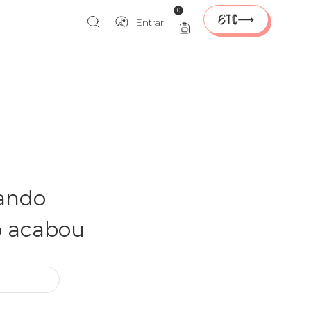
0
Entrar
rando
o acabou