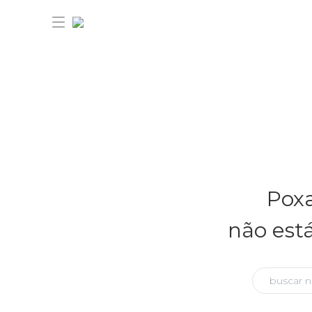
30% OFF ANIVERSÁRIO FARM
Novidades
Poxa
Roupas
Novidades
não est
Bazar
Roupas
Ver tudo
FARM Etc
Bazar