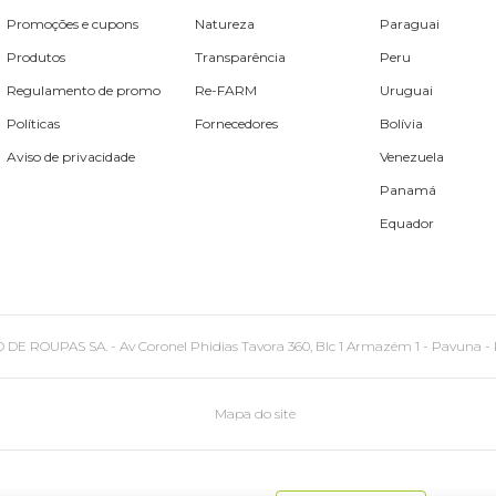
Promoções e cupons
Natureza
Paraguai
Produtos
Transparência
Peru
Regulamento de promo
Re-FARM
Uruguai
Políticas
Fornecedores
Bolívia
Aviso de privacidade
Venezuela
Panamá
Equador
PAS SA. - Av Coronel Phidias Tavora 360, Blc 1 Armazém 1 - Pavuna - Rio de
Mapa do site