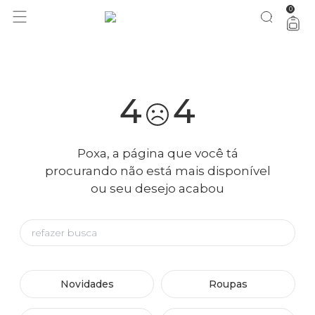
0
você merece 30% OFF pra comemorar com a gente
aproveita!
4
4
Poxa, a página que você tá
procurando não está mais disponível
ou seu desejo acabou
Novidades
Roupas