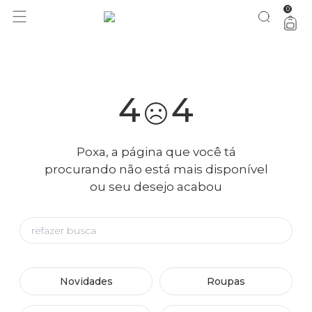
0
você merece 30% OFF pra comemorar com a gente
aproveita!
4
4
Poxa, a página que você tá
procurando não está mais disponível
ou seu desejo acabou
Novidades
Roupas