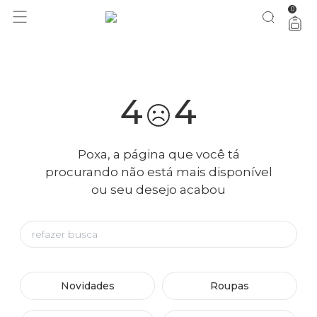
0
você merece 30% OFF pra comemorar com a gente
aproveita!
4
4
Poxa, a página que você tá
procurando não está mais disponível
ou seu desejo acabou
Novidades
Roupas