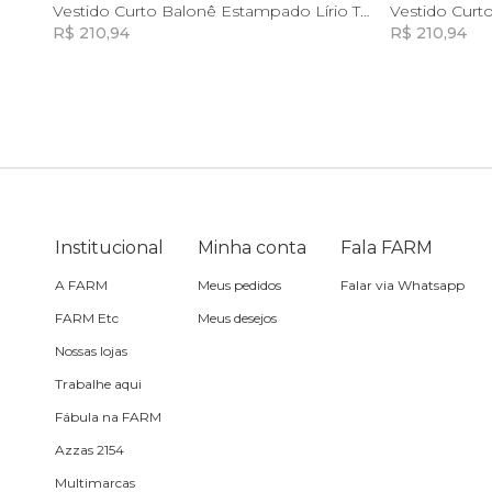
G
GG
Vestido Curto Balonê Estampado Lírio Tropical
Vestido Curt
R$ 210,94
R$ 210,94
Sling
Incluir na mochila
Toalha
Travesseiro
Vela
Institucional
Minha conta
Fala FARM
A FARM
Meus pedidos
Falar via Whatsapp
FARM Etc
Meus desejos
Nossas lojas
Trabalhe aqui
Fábula na FARM
Azzas 2154
Multimarcas