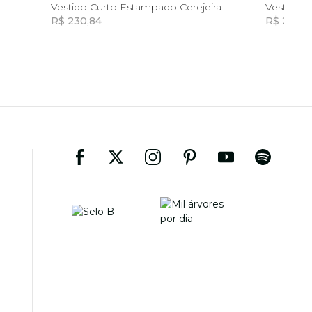
GG
Vestido Curto Estampado Cerejeira
Vestido C
R$ 230,84
R$ 246,9
Incluir na mochila
Incluir na mochila