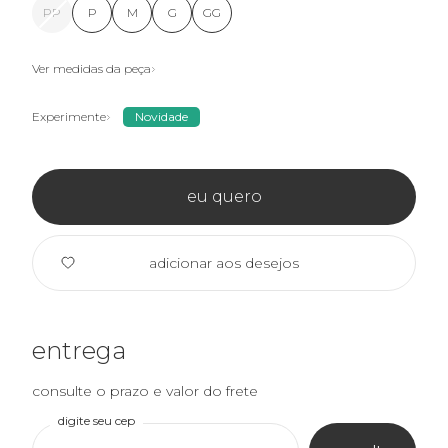
PP
P
M
G
GG
Ver medidas da peça
Experimente
Novidade
eu quero
adicionar aos desejos
entrega
consulte o prazo e valor do frete
digite seu cep