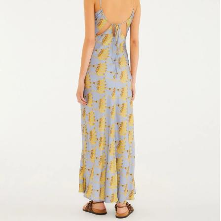
Fone e headphone
Frescobol
Lancheira
Lenço
Mala
Meia
Necessaire