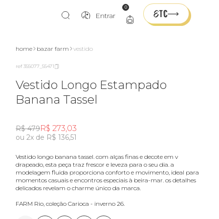
0
Entrar
home
bazar farm
vestido
ref 355077_55471
Vestido Longo Estampado
Banana Tassel
R$ 273,03
R$ 479
ou 2x de R$ 136,51
vestido longo banana tassel. com alças finas e decote em v
drapeado, esta peça traz frescor e leveza para o seu dia. a
modelagem fluida proporciona conforto e movimento, ideal para
momentos casuais e encontros especiais à beira-mar. os detalhes
delicados revelam o charme único da marca.
FARM Rio, coleção Carioca - inverno 26.