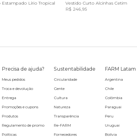
G
GG
G
o Estampado Lírio Tropical
Vestido Curto Alcinhas Cetim
R$ 246,95
Incluir na mochila
Incluir na mochila
Incluir na mochila
Precisa de ajuda?
Sustentabilidade
FARM Latam
Meus pedidos
Circularidade
Argentina
Troca e devolução
Gente
Chile
Entrega
Cultura
Colômbia
Promoções e cupons
Natureza
Paraguai
Produtos
Transparência
Peru
Regulamento de promo
Re-FARM
Uruguai
Políticas
Fornecedores
Bolívia