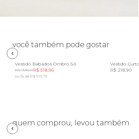
Óculos de sol
Pin e patch
Planner
você também pode gostar
Pochete
PP
P
M
G
GG
Vestido Babados Ombro Só
Vestido Cur
R$ 518,96
R$ 218,90
R$ 998,00
Porta incenso e incensário
ou 5x de R$ 103,79
Incluir na mochila
Porta isqueiro
Sabonete
quem comprou, levou também
Skate