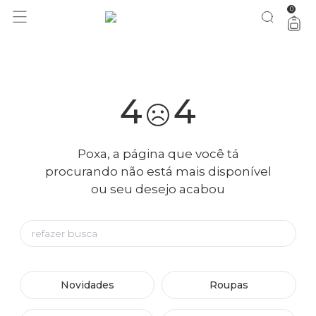
0
você merece 30% OFF pra comemorar com a gente
aproveita!
4
4
Poxa, a página que você tá
procurando não está mais disponível
ou seu desejo acabou
Novidades
Roupas