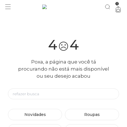
0
você merece 30% OFF pra comemorar com a gente
aproveita!
4
4
Poxa, a página que você tá
procurando não está mais disponível
ou seu desejo acabou
Novidades
Roupas