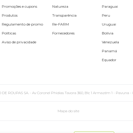
Promoções e cupons
Natureza
Paraguai
Produtos
Transparência
Peru
Regulamento de promo
Re-FARM
Uruguai
Políticas
Fornecedores
Bolívia
Aviso de privacidade
Venezuela
Panamá
Equador
PAS SA. - Av Coronel Phidias Tavora 360, Blc 1 Armazém 1 - Pavuna - Rio de
Mapa do site