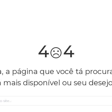
você merece 30% OFF pra comemorar com a gente
aproveita!
4
4
, a página que você tá procu
á mais disponível ou seu desej