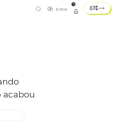
0
Entrar
rando
o acabou