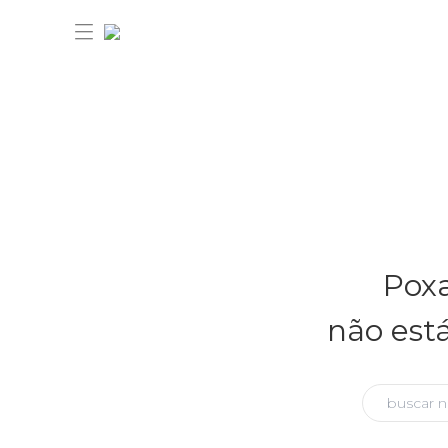
30% OFF ANIVERSÁRIO FARM
Novidades
Poxa
Roupas
Novidades
não est
Bazar
Roupas
Ver tudo
FARM Etc
Bazar