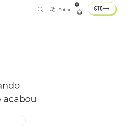
0
Entrar
rando
o acabou