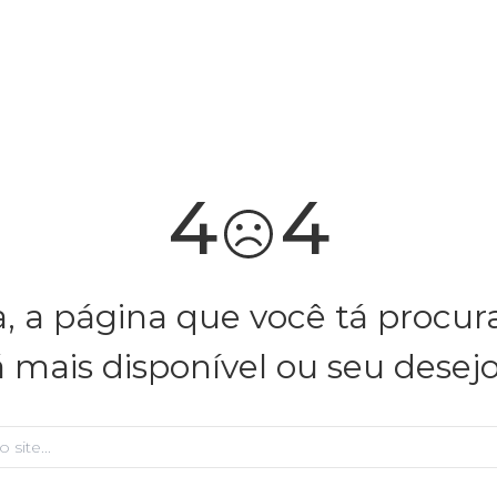
você merece 30% OFF pra comemorar com a gente
aproveita!
4
4
, a página que você tá procu
á mais disponível ou seu desej