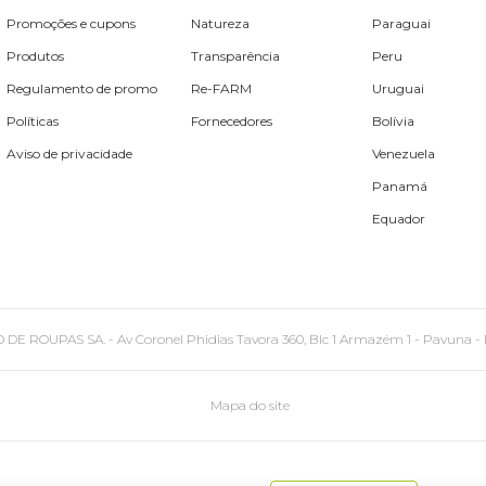
Promoções e cupons
Natureza
Paraguai
Produtos
Transparência
Peru
Regulamento de promo
Re-FARM
Uruguai
Políticas
Fornecedores
Bolívia
Aviso de privacidade
Venezuela
Panamá
Equador
PAS SA. - Av Coronel Phidias Tavora 360, Blc 1 Armazém 1 - Pavuna - Rio de
Mapa do site