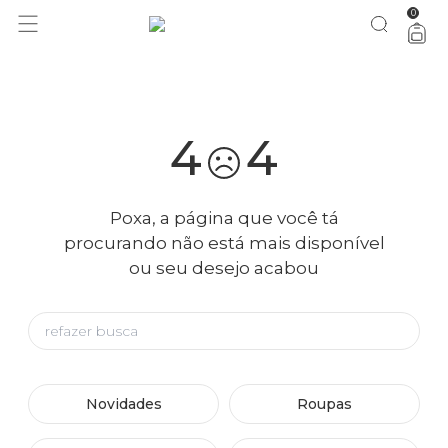
0
bazar FARM Rio: tudo 50% OFF
vem ver
4
4
Poxa, a página que você tá
procurando não está mais disponível
ou seu desejo acabou
Novidades
Roupas