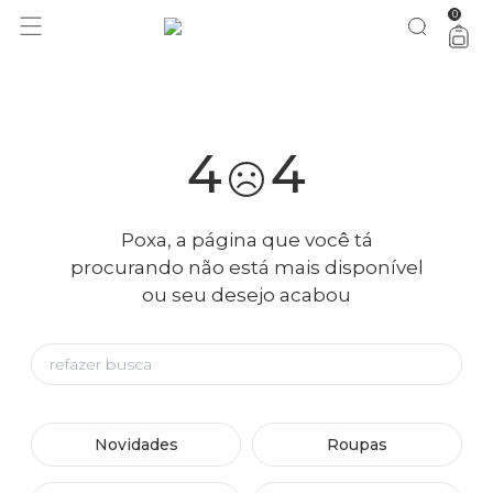
0
você merece 30% OFF pra comemorar com a gente
aproveita!
4
4
Poxa, a página que você tá
procurando não está mais disponível
ou seu desejo acabou
Novidades
Roupas