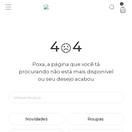
0
você merece 30% OFF pra comemorar com a gente
aproveita!
4
4
Poxa, a página que você tá
procurando não está mais disponível
ou seu desejo acabou
Novidades
Roupas