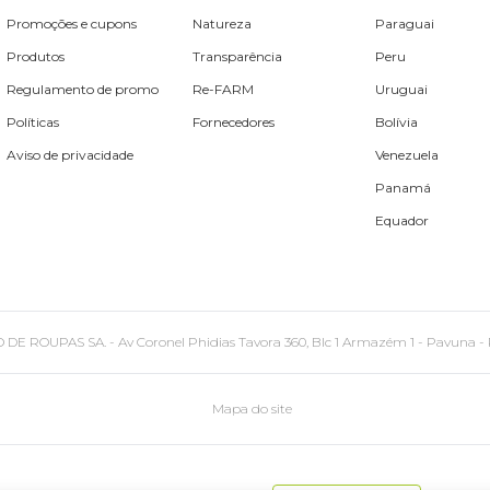
Promoções e cupons
Natureza
Paraguai
Produtos
Transparência
Peru
Regulamento de promo
Re-FARM
Uruguai
Políticas
Fornecedores
Bolívia
Aviso de privacidade
Venezuela
Panamá
Equador
PAS SA. - Av Coronel Phidias Tavora 360, Blc 1 Armazém 1 - Pavuna - Rio de
Mapa do site