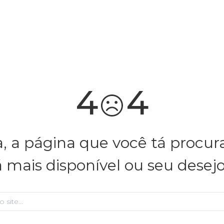
você merece 30% OFF pra comemorar com a gente
aproveita!
4
4
, a página que você tá procu
á mais disponível ou seu desej