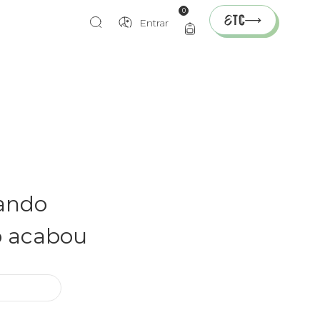
0
Entrar
rando
o acabou