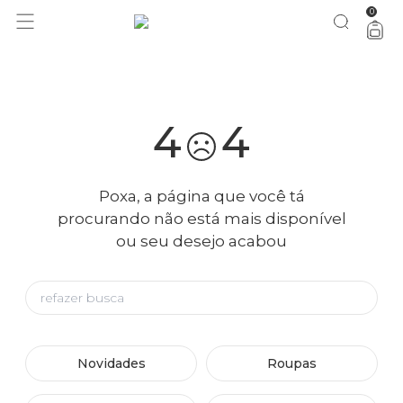
0
você merece 30% OFF pra comemorar com a gente
aproveita!
4
4
Poxa, a página que você tá
procurando não está mais disponível
ou seu desejo acabou
Novidades
Roupas