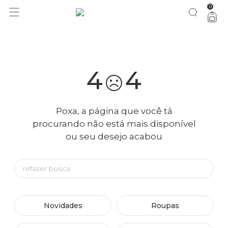
0
você merece 30% OFF pra comemorar com a gente
aproveita!
4
4
Poxa, a página que você tá
procurando não está mais disponível
ou seu desejo acabou
Novidades
Roupas