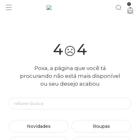
0
você merece 30% OFF pra comemorar com a gente
aproveita!
4
4
Poxa, a página que você tá
procurando não está mais disponível
ou seu desejo acabou
Novidades
Roupas