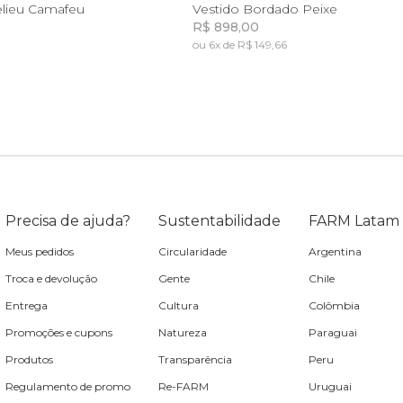
PP
G
PP
M
G
GG
elieu Camafeu
Vestido Bordado Peixe
R$ 898,00
ou 6x de R$ 149,66
Incluir na mochila
Incluir na mochila
Precisa de ajuda?
Sustentabilidade
FARM Latam
Meus pedidos
Circularidade
Argentina
Troca e devolução
Gente
Chile
Entrega
Cultura
Colômbia
Promoções e cupons
Natureza
Paraguai
Produtos
Transparência
Peru
Regulamento de promo
Re-FARM
Uruguai