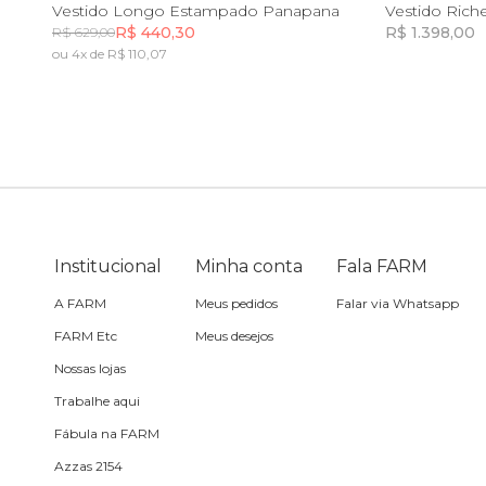
PP
P
M
G
GG
Vestido Longo Estampado Panapana
Vestido Rich
R$ 440,30
R$ 1.398,00
R$ 629,00
Skate
ou 4x de R$ 110,07
Incluir na mochila
Sling
Toalha
Travesseiro
Institucional
Minha conta
Fala FARM
Vela
A FARM
Meus pedidos
Falar via Whatsapp
FARM Etc
Meus desejos
Nossas lojas
Trabalhe aqui
Fábula na FARM
Azzas 2154