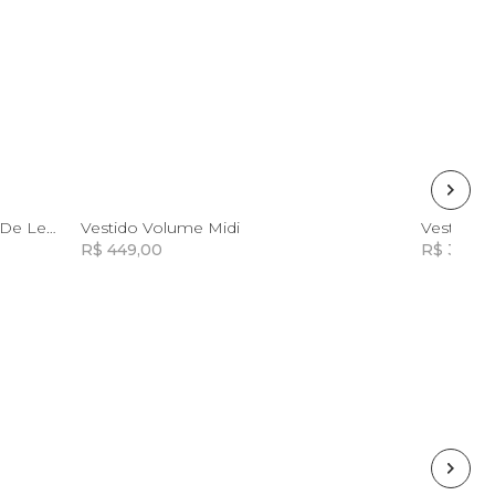
P
M
G
GG
Vestido Pontas Estampado Feira De Legumes
Vestido Volume Midi
Vestido C
R$ 449,00
R$ 398,0
Incluir na mochila