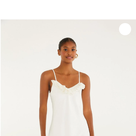
você merece 30% OFF pra comemorar com a gente
aproveita!
Experimente