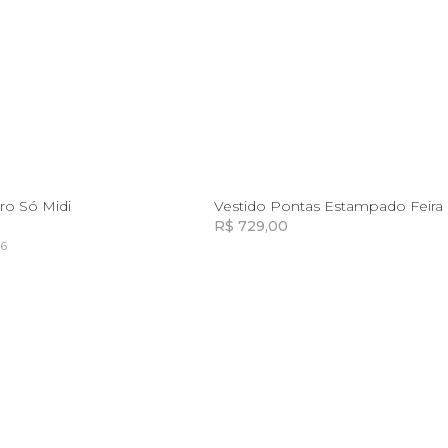
P
M
G
GG
G
GG
ro Só Midi
R$ 729,00
66
Incluir na mochila
Incluir na mochila