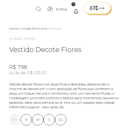
0
Entrar
home
moda feminina
vestido
ref 350631_10066
Vestido Decote Flores
R$ 798
ou 6x de R$ 133,00
vestido decote flores traz alças finas e delicadas, destacando o
charme do decote em v com aplicação de flores que conferem à
peça um toque natural e romântico. com um caimento fluido, a
modelagem promete conforto e beleza para momentos casuais ou
especiais. ideal para eventos ao ar livre ou um passeio pela cidade.
FARM RIO original - alto verão 26.
PP
P
M
G
GG