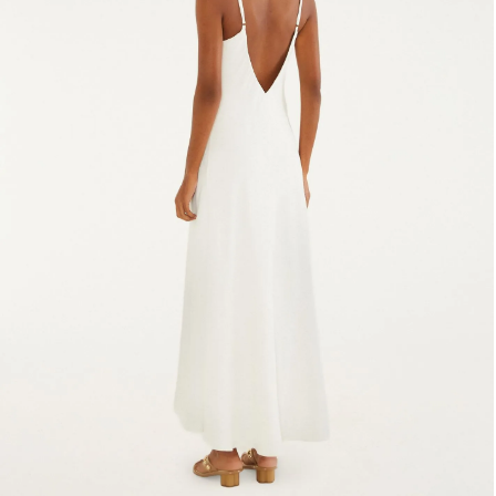
Estojo
Fone e headphone
Frescobol
Lancheira
Lenço
Mala
Meia