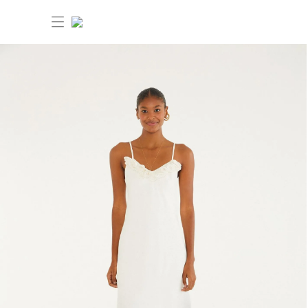
30% OFF ANIVERSÁRIO FARM
Novidades
Roupas
Novidades
Bazar
Roupas
Ver tudo
FARM Etc
Bazar