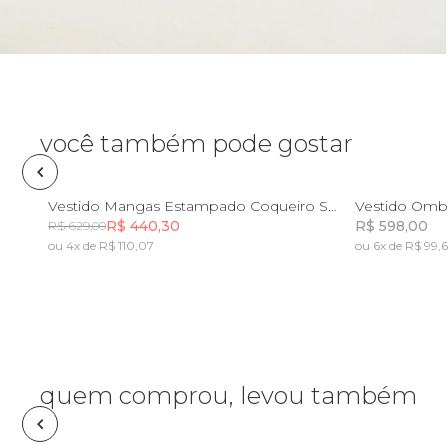
Necessaire
Óculos de sol
Pin e patch
você também pode gostar
Planner
PP
P
M
G
GG
PP
Vestido Mangas Estampado Coqueiro Sereno
Vestido Omb
R$ 440,30
R$ 598,00
R$ 629,00
Pochete
ou 4x de R$ 110,07
ou 6x de R$ 99,
Incluir na mochila
Porta incenso e incensário
Porta isqueiro
quem comprou, levou também
Sabonete