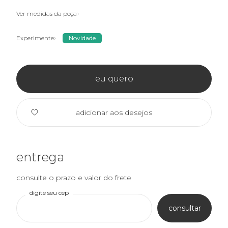
Ver medidas da peça
Experimente
Novidade
eu quero
adicionar aos desejos
entrega
consulte o prazo e valor do frete
digite seu cep
consultar