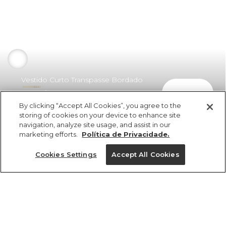
Vestido Curto Transpasse Bordado
comprar
Coqueiro
By clicking “Accept All Cookies”, you agree to the
R$ 598,00
storing of cookies on your device to enhance site
navigation, analyze site usage, and assist in our
marketing efforts.
Política de Privacidade.
Cookies Settings
Accept All Cookies
ref 355735_0005
Vestido Curto
Transpasse Bordado
Tamanhos
Coqueiro