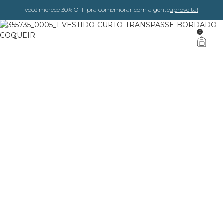
você merece 30% OFF pra comemorar com a gente
aproveita!
0