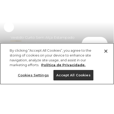
Vestido Curto Sem Alça Estampado
comprar
Coquetel Natal
By clicking “Accept All Cookies”, you agree to the
R$ 459,00
R$ 247,86
storing of cookies on your device to enhance site
navigation, analyze site usage, and assist in our
marketing efforts.
Política de Privacidade.
Cookies Settings
Accept All Cookies
ref 354947_55145
Vestido Curto Sem
Alça Estampado
Tamanhos
Tamanhos
Tamanhos
Tamanhos
Coquetel Natal