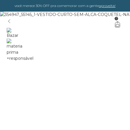
você merece 30% OFF pra comemorar com a gente
aproveita!
0