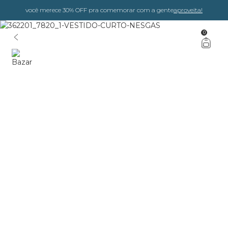
você merece 30% OFF pra comemorar com a gente
aproveita!
0