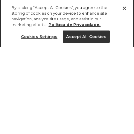
comprar
R$ 429,00
R$ 248,82
By clicking “Accept All Cookies”, you agree to the
storing of cookies on your device to enhance site
navigation, analyze site usage, and assist in our
marketing efforts.
Política de Privacidade.
Cookies Settings
Accept All Cookies
ref 362201_7820
Vestido Curto Nesgas
Tamanhos
R$ 429,00
R$ 248,82
2x R$ 124,41 sem juros
PP
P
GG
M
G
tamanhos
1 un.
PP
P
M
G
GG
1 un.
Ver medidas da peça
Ver medidas da peça