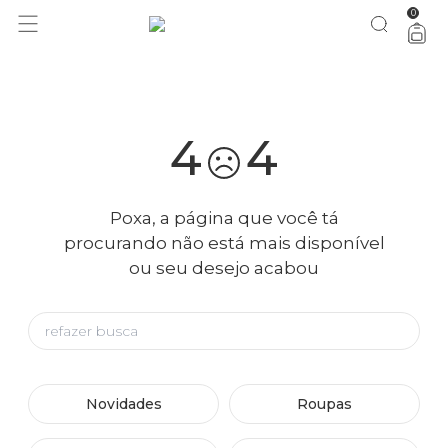
0
você merece 30% OFF pra comemorar com a gente
aproveita!
4
4
Poxa, a página que você tá
procurando não está mais disponível
ou seu desejo acabou
Novidades
Roupas