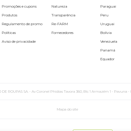
Promoções e cupons
Natureza
Paraguai
Produtos
Transparência
Peru
Regulamento de promo
Re-FARM
Uruguai
Políticas
Fornecedores
Bolívia
Aviso de privacidade
Venezuela
Panamá
Equador
PAS SA. - Av Coronel Phidias Tavora 360, Blc 1 Armazém 1 - Pavuna - Rio de
Mapa do site