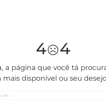
4
4
, a página que você tá procu
á mais disponível ou seu desej