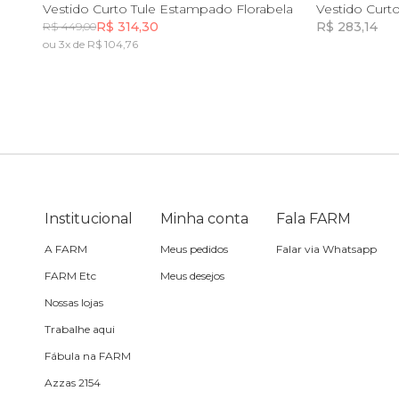
PP
P
M
G
GG
Vestido Curto Tule Estampado Florabela
Vestido Curt
R$ 314,30
R$ 283,14
R$ 449,00
Sling
ou 3x de R$ 104,76
Incluir na mochila
Toalha
Travesseiro
Vela
Institucional
Minha conta
Fala FARM
A FARM
Meus pedidos
Falar via Whatsapp
FARM Etc
Meus desejos
Nossas lojas
Trabalhe aqui
Fábula na FARM
Azzas 2154