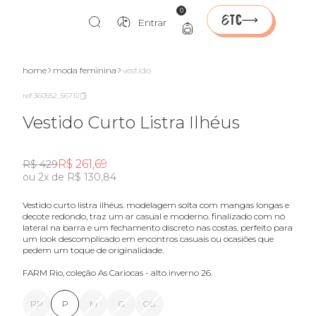
0
Entrar
home
moda feminina
vestido
ref 360552_56712
Vestido Curto Listra Ilhéus
R$ 261,69
R$ 429
ou 2x de R$ 130,84
vestido curto listra ilhéus. modelagem solta com mangas longas e
decote redondo, traz um ar casual e moderno. finalizado com nó
lateral na barra e um fechamento discreto nas costas. perfeito para
um look descomplicado em encontros casuais ou ocasiões que
pedem um toque de originalidade.
FARM Rio, coleção As Cariocas - alto inverno 26.
PP
P
M
G
GG