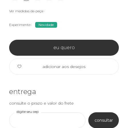
Ver medidas da peça
Experimente
Novidade
eu quero
adicionar aos desejos
entrega
consulte o prazo e valor do frete
digite seu cep
consultar