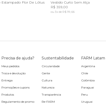
GG
PP
P
M
G
G
o Estampado Flor De Lótus
Vestido Curto Sem Alça
R$ 359,00
ou 3x de R$ 119,66
Incluir na mochila
Incluir na mochila
Incluir na mochila
Precisa de ajuda?
Sustentabilidade
FARM Latam
Meus pedidos
Circularidade
Argentina
Troca e devolução
Gente
Chile
Entrega
Cultura
Colômbia
Promoções e cupons
Natureza
Paraguai
Produtos
Transparência
Peru
Regulamento de promo
Re-FARM
Uruguai