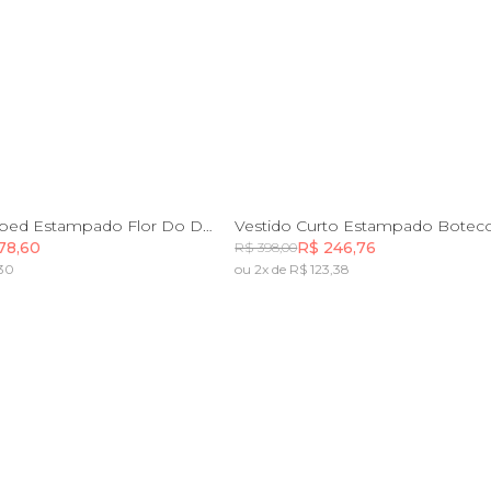
P
M
G
GG
PP
P
M
Vestido Cropped Estampado Flor Do Deserto
78,60
R$ 246,76
R$ 398,00
,30
ou 2x de R$ 123,38
Incluir na mochila
Incluir na mochila