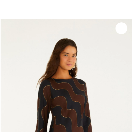
você merece 30% OFF pra comemorar com a gente
aproveita!
Experimente