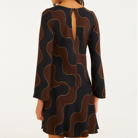
Fone e headphone
Frescobol
Lancheira
Lenço
Mala
Meia
Necessaire