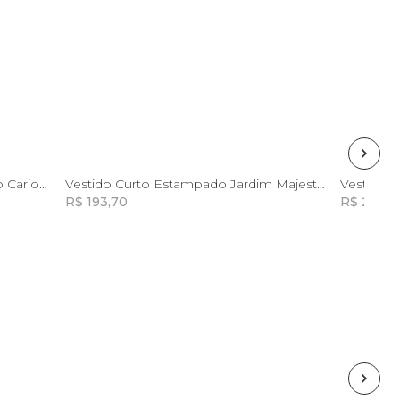
GG
Vestido Curto Estampado Boteco Carioca
Vestido Curto Estampado Jardim Majestoso Preto
Vestido 
R$ 193,70
R$ 283,1
Incluir na mochila
Incluir na mochila