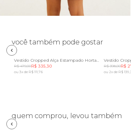
Óculos de sol
Pin e patch
Planner
você também pode gostar
Pochete
PP
P
M
G
GG
PP
Vestido Cropped Alça Estampado Horta Tropical
R$ 335,30
R$ 2
R$ 479,00
R$ 398,00
Porta incenso e incensário
ou 3x de R$ 111,76
ou 2x de R$ 139
Incluir na mochila
Porta isqueiro
Sabonete
quem comprou, levou também
Skate