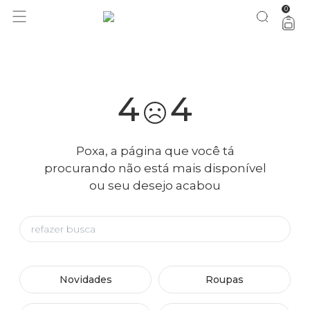
0
você merece 30% OFF pra comemorar com a gente
aproveita!
4
4
Poxa, a página que você tá
procurando não está mais disponível
ou seu desejo acabou
Novidades
Roupas