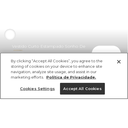
Vestido Curto Estampado Sonho De
comprar
Concha
By clicking “Accept All Cookies”, you agree to the
R$ 498,00
R$ 323,70
storing of cookies on your device to enhance site
navigation, analyze site usage, and assist in our
marketing efforts.
Política de Privacidade.
Cookies Settings
Accept All Cookies
ref 360648_56714
Vestido Curto
Estampado Sonho
Tamanhos
De Concha