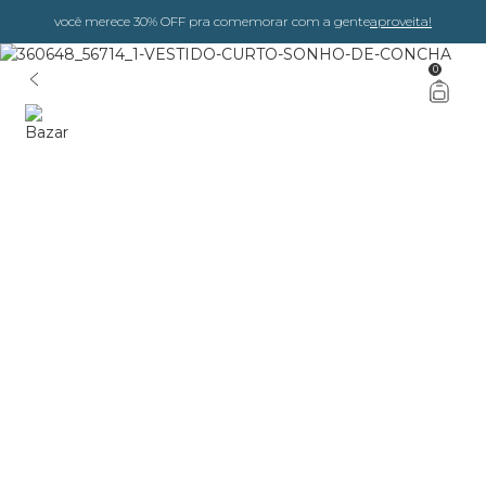
você merece 30% OFF pra comemorar com a gente
aproveita!
0