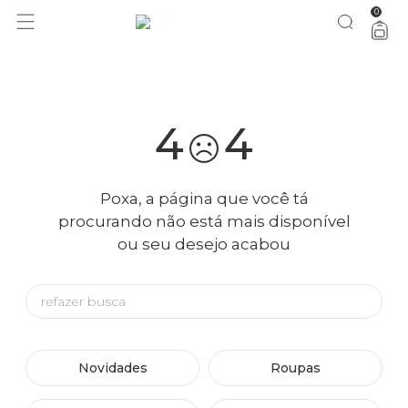
0
você merece 30% OFF pra comemorar com a gente
aproveita!
4
4
Poxa, a página que você tá
procurando não está mais disponível
ou seu desejo acabou
Novidades
Roupas