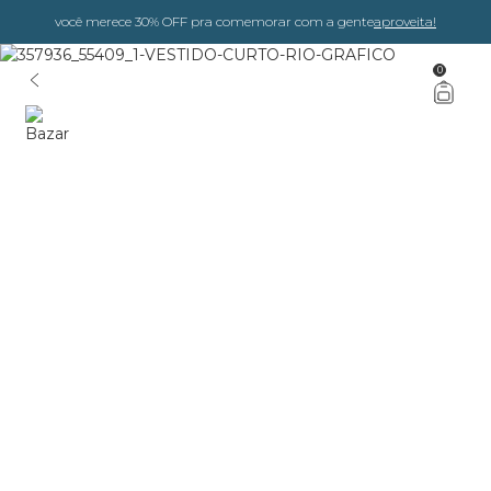
você merece 30% OFF pra comemorar com a gente
aproveita!
0