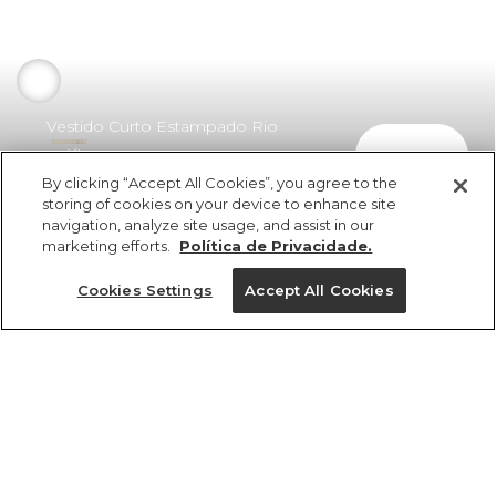
Vestido Curto Estampado Rio
comprar
Gráfico
By clicking “Accept All Cookies”, you agree to the
R$ 379,00
R$ 216,03
storing of cookies on your device to enhance site
navigation, analyze site usage, and assist in our
marketing efforts.
Política de Privacidade.
Cookies Settings
Accept All Cookies
ref 357936_55409
Vestido Curto
Estampado Rio
Tamanhos
Gráfico
R$ 379,00
R$ 216,03
PP
M
G
P
GG