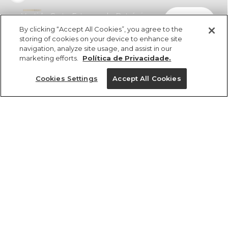
Vestido Curto Estampado Retrópico
comprar
R$ 298,00
R$ 181,78
By clicking “Accept All Cookies”, you agree to the
storing of cookies on your device to enhance site
navigation, analyze site usage, and assist in our
marketing efforts.
Política de Privacidade.
Cookies Settings
Accept All Cookies
ref 360707_56741
Vestido Curto
Estampado
Tamanhos
Retrópico
R$ 298,00
R$ 181,78
P
GG
M
PP
G
tamanhos
1 un.
1 un.
PP
P
M
G
GG
Ver medidas da peça