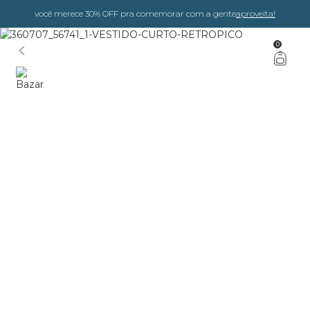
você merece 30% OFF pra comemorar com a gente
aproveita!
0