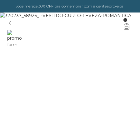
você merece 30% OFF pra comemorar com a gente
aproveita!
0