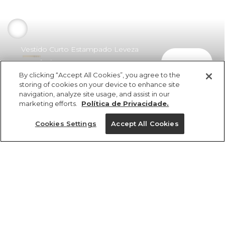
Vestido Curto Estampado Leveza
comprar
Romântica
By clicking “Accept All Cookies”, you agree to the
R$ 449,00
R$ 314,30
storing of cookies on your device to enhance site
navigation, analyze site usage, and assist in our
marketing efforts.
Política de Privacidade.
Cookies Settings
Accept All Cookies
ref 370737_58926
Vestido Curto
Estampado Leveza
Tamanhos
Romântica
R$ 449,00
R$ 314,30
PP
P
M
G
GG
3x R$ 104,76 sem juros