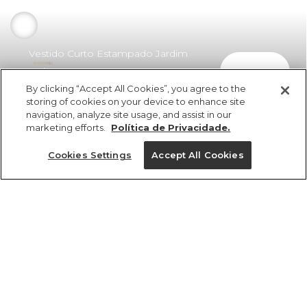
Vestido Curto Estampado Jardim
comprar
Boho
By clicking “Accept All Cookies”, you agree to the
R$ 429,00
R$ 300,30
storing of cookies on your device to enhance site
navigation, analyze site usage, and assist in our
marketing efforts.
Política de Privacidade.
Cookies Settings
Accept All Cookies
ref 373879_58913
Vestido Curto
Estampado Jardim
Tamanhos
Boho
R$ 429,00
R$ 300,30
PP
P
M
G
GG
3x R$ 100,10 sem juros
1 un.