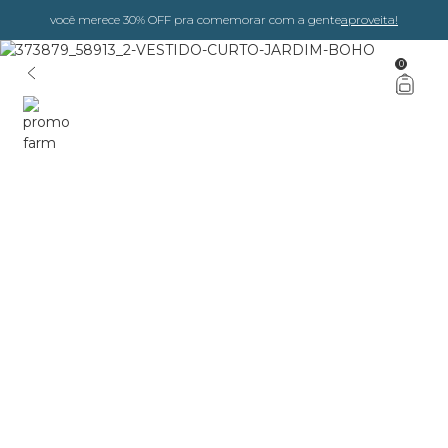
você merece 30% OFF pra comemorar com a gente
aproveita!
0