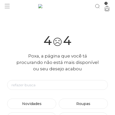
0
você merece 30% OFF pra comemorar com a gente
aproveita!
4
4
Poxa, a página que você tá
procurando não está mais disponível
ou seu desejo acabou
Novidades
Roupas