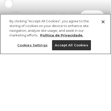
Vestido Curto Estampado Floral Elsa
comprar
R$ 429,00
R$ 248,82
By clicking “Accept All Cookies”, you agree to the
storing of cookies on your device to enhance site
navigation, analyze site usage, and assist in our
marketing efforts.
Política de Privacidade.
Cookies Settings
Accept All Cookies
ref 357866_55429
Vestido Curto
Estampado Floral
Tamanhos
Elsa
R$ 429,00
R$ 248,82
PP
P
G
GG
M
2x R$ 124,41 sem juros
1 un.
tamanhos
1 un.
Ver medidas da peça