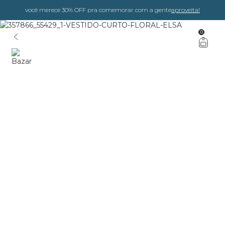
você merece 30% OFF pra comemorar com a gente
aproveita!
0