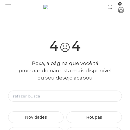
0
você merece 30% OFF pra comemorar com a gente
aproveita!
4
4
Poxa, a página que você tá
procurando não está mais disponível
ou seu desejo acabou
Novidades
Roupas