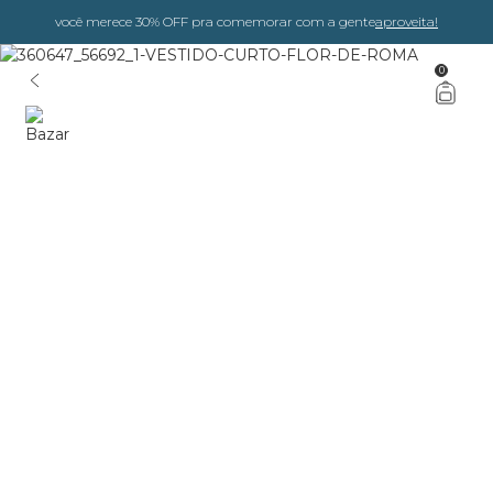
você merece 30% OFF pra comemorar com a gente
aproveita!
0