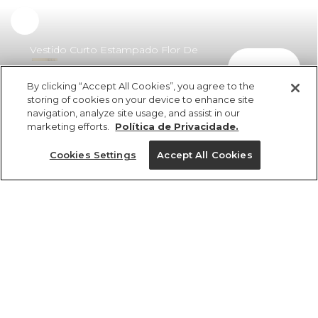
Vestido Curto Estampado Flor De
comprar
Romã
By clicking “Accept All Cookies”, you agree to the
R$ 398,00
R$ 270,64
storing of cookies on your device to enhance site
navigation, analyze site usage, and assist in our
marketing efforts.
Política de Privacidade.
Cookies Settings
Accept All Cookies
ref 360647_56692
Vestido Curto
Estampado Flor De
Tamanhos
Romã
R$ 398,00
R$ 270,64
P
GG
M
PP
G
2x R$ 135,32 sem juros
1 un.