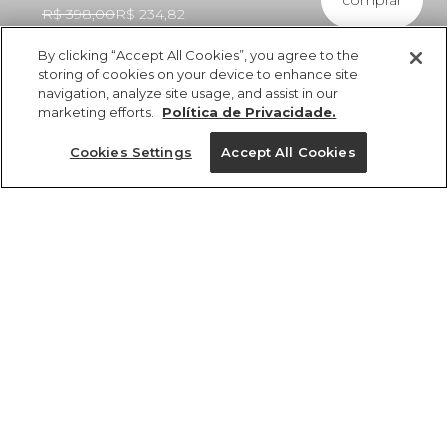
comprar
R$ 398,00
R$ 234,82
By clicking “Accept All Cookies”, you agree to the
storing of cookies on your device to enhance site
navigation, analyze site usage, and assist in our
marketing efforts.
Política de Privacidade.
ref 370125_55448
Vestido Curto
Cookies Settings
Accept All Cookies
Estampado Boemia
Tamanhos
R$ 398,00
R$ 234,82
2x R$ 117,41 sem juros
tamanhos
G
P
PP
GG
M
PP
P
M
G
GG
1 un.
1 un.
Ver medidas da peça
Ver medidas da peça