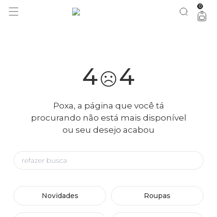
0
você merece 30% OFF pra comemorar com a gente
aproveita!
4
4
Poxa, a página que você tá
procurando não está mais disponível
ou seu desejo acabou
Novidades
Roupas