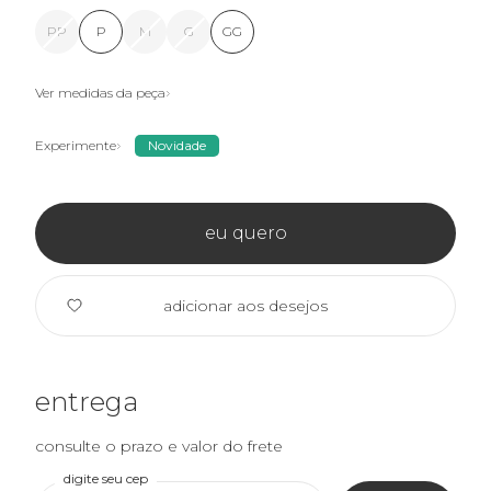
PP
P
M
G
GG
Ver medidas da peça
Experimente
Novidade
eu quero
adicionar aos desejos
entrega
consulte o prazo e valor do frete
digite seu cep