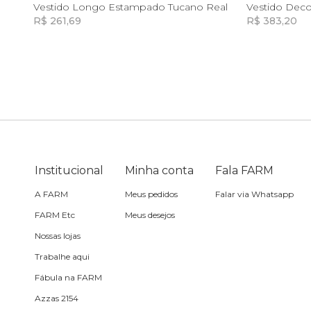
G
GG
Vestido Longo Estampado Tucano Real
Vestido Dec
R$ 261,69
R$ 383,20
Sling
Incluir na mochila
Toalha
Travesseiro
Vela
Institucional
Minha conta
Fala FARM
A FARM
Meus pedidos
Falar via Whatsapp
FARM Etc
Meus desejos
Nossas lojas
Trabalhe aqui
Fábula na FARM
Azzas 2154