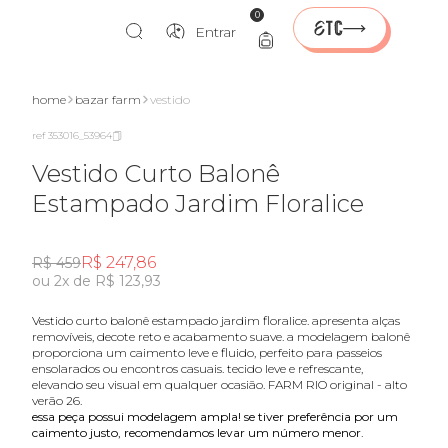
0
Entrar
home
bazar farm
vestido
ref 353016_53964
Vestido Curto Balonê
Estampado Jardim Floralice
R$ 247,86
R$ 459
ou 2x de R$ 123,93
vestido curto balonê estampado jardim floralice. apresenta alças
removíveis, decote reto e acabamento suave. a modelagem balonê
proporciona um caimento leve e fluido, perfeito para passeios
ensolarados ou encontros casuais. tecido leve e refrescante,
elevando seu visual em qualquer ocasião. FARM RIO original - alto
verão 26.
essa peça possui modelagem ampla! se tiver preferência por um
caimento justo, recomendamos levar um número menor.