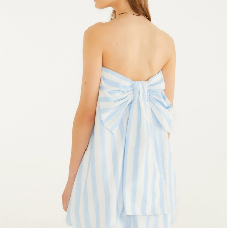
Fone e headphone
Frescobol
Lancheira
Lenço
Mala
Meia
Necessaire