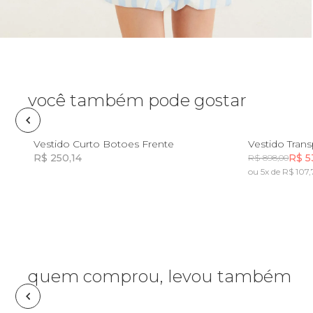
Óculos de sol
Pin e patch
Planner
você também pode gostar
Pochete
P
G
GG
Vestido Curto Botoes Frente
Vestido Tran
R$ 250,14
R$ 5
R$ 898,00
Porta incenso e incensário
ou 5x de R$ 107,
Incluir na mochila
Porta isqueiro
Sabonete
quem comprou, levou também
Skate