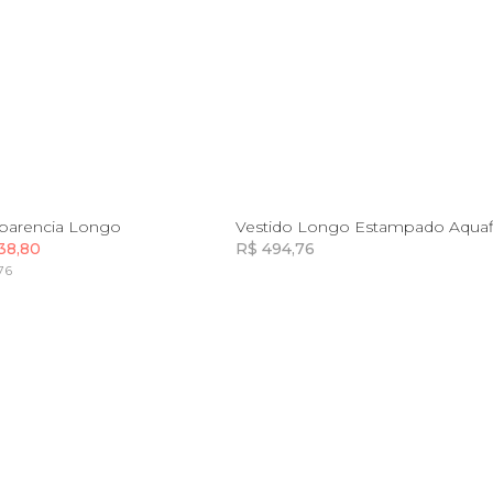
G
GG
M
sparencia Longo
Vestido Longo Estampado Aquaf
38,80
R$ 494,76
76
Incluir na mochila
Incluir na mochila
Incluir na mochila