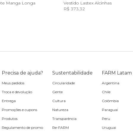
M
GG
G
GG
ote Manga Longa
Vestido Lastex Alcinhas
R$ 373,32
Incluir na mochila
Incluir na mochila
Precisa de ajuda?
Sustentabilidade
FARM Latam
Meus pedidos
Circularidade
Argentina
Troca e devolução
Gente
Chile
Entrega
Cultura
Colômbia
Promoções e cupons
Natureza
Paraguai
Produtos
Transparência
Peru
Regulamento de promo
Re-FARM
Uruguai