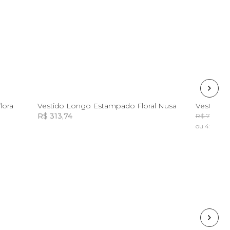
GG
lora
Vestido Longo Estampado Floral Nusa
Vestido 
R$ 313,74
R
R$ 798,00
ou 4x de R$
Incluir na mochila
Incluir na mochila