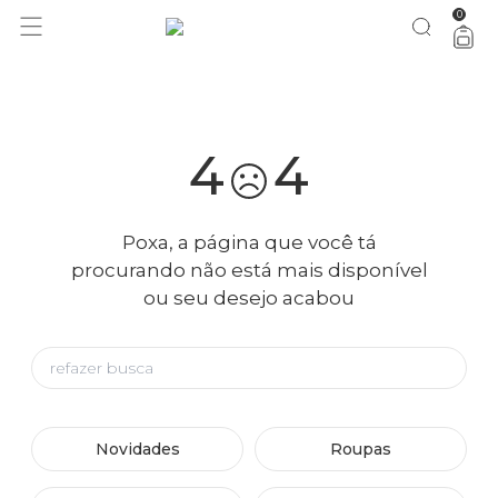
0
você merece 30% OFF pra comemorar com a gente
aproveita!
4
4
Poxa, a página que você tá
procurando não está mais disponível
ou seu desejo acabou
Novidades
Roupas