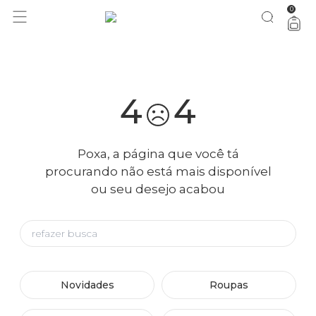
0
você merece 30% OFF pra comemorar com a gente
aproveita!
4
4
Poxa, a página que você tá
procurando não está mais disponível
ou seu desejo acabou
Novidades
Roupas