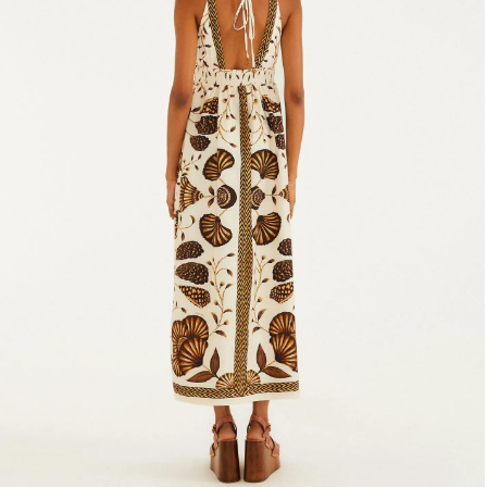
Fone e headphone
Frescobol
Lancheira
Lenço
Mala
Meia
Necessaire