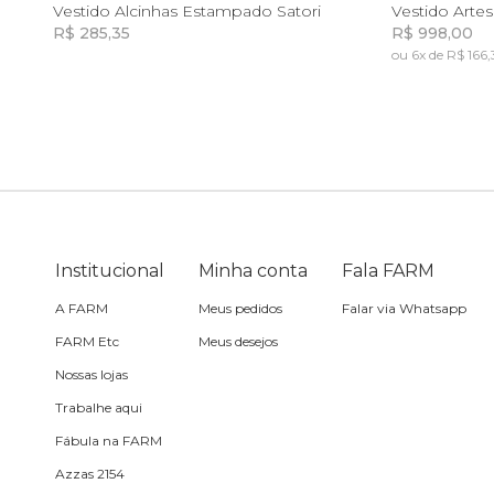
P
GG
Vestido Alcinhas Estampado Satori
Vestido Arte
R$ 285,35
R$ 998,00
Sling
ou 6x de R$ 166,
Incluir na mochila
Toalha
Travesseiro
Vela
Institucional
Minha conta
Fala FARM
A FARM
Meus pedidos
Falar via Whatsapp
FARM Etc
Meus desejos
Nossas lojas
Trabalhe aqui
Fábula na FARM
Azzas 2154