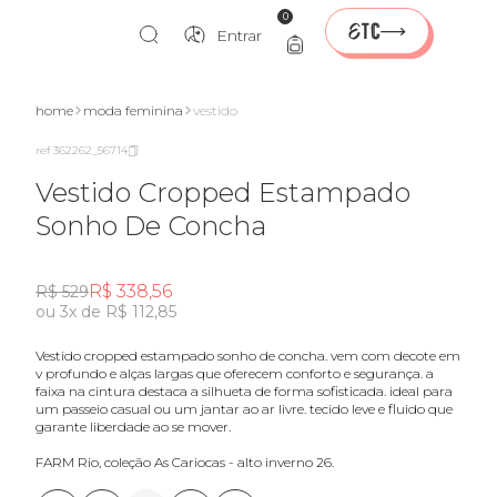
0
Entrar
home
moda feminina
vestido
ref 362262_56714
Vestido Cropped Estampado
Sonho De Concha
R$ 338,56
R$ 529
ou 3x de R$ 112,85
vestido cropped estampado sonho de concha. vem com decote em
v profundo e alças largas que oferecem conforto e segurança. a
faixa na cintura destaca a silhueta de forma sofisticada. ideal para
um passeio casual ou um jantar ao ar livre. tecido leve e fluido que
garante liberdade ao se mover.
FARM Rio, coleção As Cariocas - alto inverno 26.