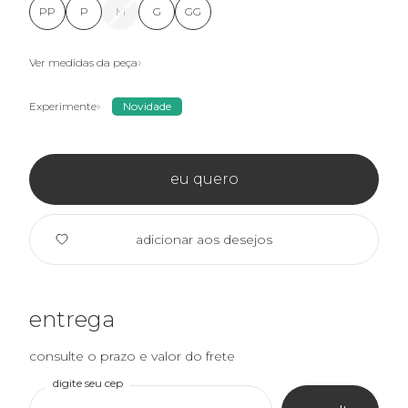
PP
P
M
G
GG
Ver medidas da peça
Experimente
Novidade
eu quero
adicionar aos desejos
entrega
consulte o prazo e valor do frete
digite seu cep