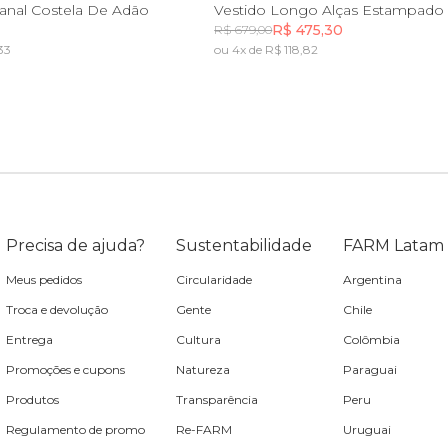
P
G
GG
PP
P
M
G
G
sanal Costela De Adão
R$ 475,30
R$ 679,00
33
ou 4x de R$ 118,82
Incluir na mochila
Incluir na mochila
Precisa de ajuda?
Sustentabilidade
FARM Latam
Meus pedidos
Circularidade
Argentina
Troca e devolução
Gente
Chile
Entrega
Cultura
Colômbia
Promoções e cupons
Natureza
Paraguai
Produtos
Transparência
Peru
Regulamento de promo
Re-FARM
Uruguai