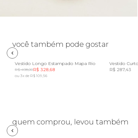
Óculos de sol
Pin e patch
Planner
você também pode gostar
Pochete
PP
P
M
G
GG
Vestido Longo Estampado Mapa Rio
R$ 328,68
R$ 287,43
R$ 498,00
Porta incenso e incensário
ou 3x de R$ 109,56
Incluir na mochila
Porta isqueiro
Sabonete
quem comprou, levou também
Skate