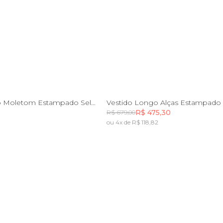
M
G
PP
P
M
G
G
Vestido Curto Moletom Estampado Selos Do Brasil
R$ 475,30
R$ 679,00
ou 4x de R$ 118,82
Incluir na mochila
Incluir na mochila