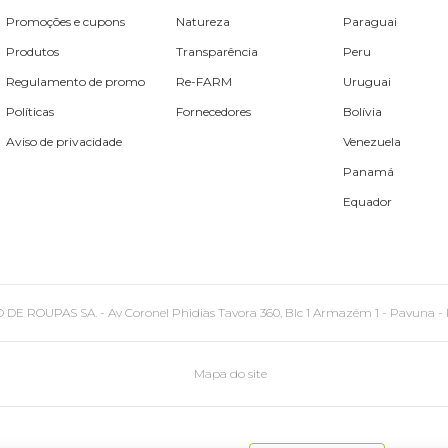
Promoções e cupons
Natureza
Paraguai
Produtos
Transparência
Peru
Regulamento de promo
Re-FARM
Uruguai
Políticas
Fornecedores
Bolívia
Aviso de privacidade
Venezuela
Panamá
Equador
PAS SA. - Av Coronel Phidias Tavora 360, Blc 1 Armazém 1 - Pavuna - Rio de
Mapa do site