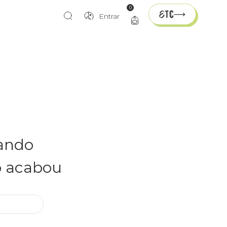
0
Entrar
rando
o acabou