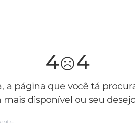
você merece 30% OFF pra comemorar com a gente
aproveita!
4
4
, a página que você tá procu
á mais disponível ou seu desej