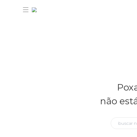
30% OFF ANIVERSÁRIO FARM
Novidades
Poxa
Roupas
Novidades
não est
Bazar
Roupas
Ver tudo
FARM Etc
Bazar