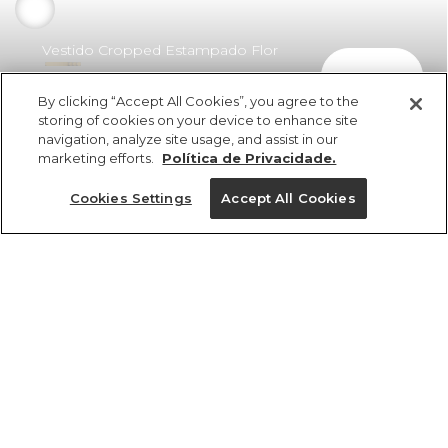
Vestido Cropped Estampado Flor
comprar
De Romã
By clicking “Accept All Cookies”, you agree to the
R$ 598,00
R$ 424,58
storing of cookies on your device to enhance site
navigation, analyze site usage, and assist in our
marketing efforts.
Política de Privacidade.
Cookies Settings
Accept All Cookies
ref 362719_56692
Vestido Cropped
Estampado Flor De
Tamanhos
Romã
R$ 598,00
R$ 424,58
M
P
G
PP
GG
4x R$ 106,14 sem juros
1 un.
tamanhos