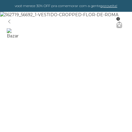
você merece 30% OFF pra comemorar com a gente
aproveita!
0