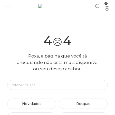
0
você merece 30% OFF pra comemorar com a gente
aproveita!
4
4
Poxa, a página que você tá
procurando não está mais disponível
ou seu desejo acabou
Novidades
Roupas