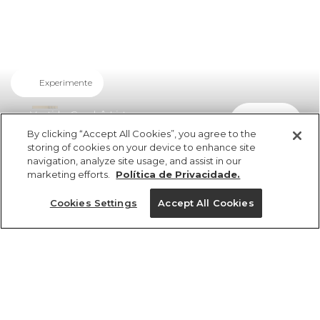
Experimente
Vestido Crochê Listras
comprar
R$ 598,00
By clicking “Accept All Cookies”, you agree to the
storing of cookies on your device to enhance site
navigation, analyze site usage, and assist in our
marketing efforts.
Política de Privacidade.
Cookies Settings
Accept All Cookies
ref 346903_04669
Vestido Crochê
Listras
Tamanhos
R$ 598,00
6x R$ 99,66 sem juros