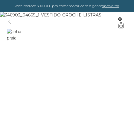
você merece 30% OFF pra comemorar com a gente
aproveita!
0